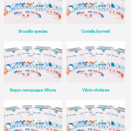
Brucella species
Coxiella burnetii
Вирус лихорадки Эбола
Vibrio cholerae