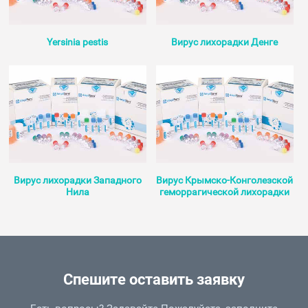
Yersinia pestis
Вирус лихорадки Денге
Вирус лихорадки Западного
Вирус Крымско-Конголезской
Нила
геморрагической лихорадки
Спешите оставить заявку