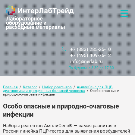
Лабораторное
оборудование и
расходные материалы
+7 (383) 285-25-10
+7 (495) 409-76-12
info@inerlab.ru
По будням: с 8.30 до 17.30
Главная
  /  
Каталог
  /  
Набор реагентов
  /  
АмплиСенс для ПЦР-
диагностики инфекционных болезней человека
  /  Особо опасные и 
природно-очаговые инфекции
Особо опасные и природно-очаговые
инфекции
Наборы реагентов АмплиСенс® — самая развитая в
России линейка ПЦР-тестов для выявления возбудителей