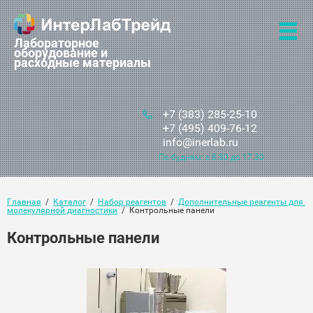
Лабораторное
оборудование и
расходные материалы
+7 (383) 285-25-10
+7 (495) 409-76-12
info@inerlab.ru
По будням: с 8.30 до 17.30
Главная
  /  
Каталог
  /  
Набор реагентов
  /  
Дополнительные реагенты для 
молекулярной диагностики
  /  Контрольные панели
Контрольные панели